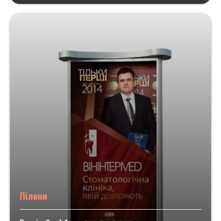
Пілони