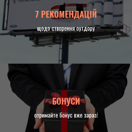
7 РЕКОМЕНДАЦІЙ
щодо створення оутдору
БОНУСИ
отримайте бонус вже зараз!