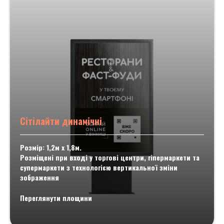
Сітілайти динамічні
Розмір: 1,2м х 1,8м.
Розміщені при вході у торгові центри, гіпермаркети та
супермаркети з технологією вертикальної зміни
зображення
Переглянути площини