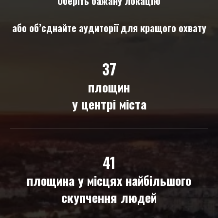
Оберіть бажану локацію
або об’єднайте аудиторії для кращого охвату
37
площин
у центрі міста
41
площина у місцях найбільшого
скупчення людей