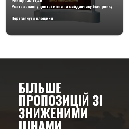
Розмір: 3м х1,4м
Розташовані у центрі міста та майданчику біля ринку
Переглянути площини
БІЛЬШЕ
ПРОПОЗИЦІЙ ЗІ
ЗНИЖЕНИМИ
ЦІНАМИ