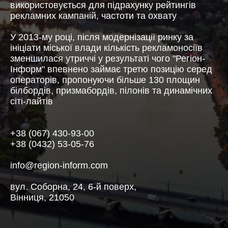
використовується для підрахунку рейтингів
рекламних кампаній, частоти та охвату
У 2013-му році, після модернізації ринку за
ініціати міської влади кількість рекламоносіїв
зменшилася утриччі у результаті чого "Регіон-
Інформ" впевнено займає третю позицію серед
операторів, пропонуючи більше 130 площин
білбордів, призмабордів, пілонів та динамічних
сіті-лайтів
+38 (067) 430-93-00
+38 (0432) 53-05-7
6
info@region-inform.com
вул. Соборна, 24, 6-й поверх,
Вінниця, 21050