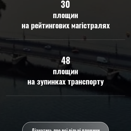
30
площин
на рейтингових магістралях
48
площин
на зупинках транспорту
Дізнатись про всі вільні площини