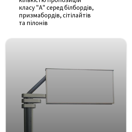
класу "А" серед білбордів,
призмабордів, сітілайтів
та пілонів